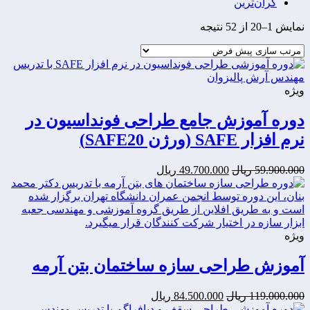
گران‌ترین
نمایش 1–20 از 52 نتیجه
ویژه
دوره آموزش جامع طراحی فونداسیون در
نرم افزار SAFE (ورژن SAFE20)
قیمت
قیمت
59.900.000
ریال
49.700.000
ریال
اصلی:
فعلی:
49.700.000
59.900.000
ریال
ریال.
بود.
ویژه
آموزش طراحی سازه ساختمان بتن آرمه
قیمت
قیمت
119.000.000
ریال
84.500.000
ریال
اصلی:
فعلی: