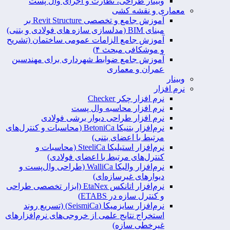
وبینار طراحی، نظارت و اجرای وال پست
معماری و نقشه کشی
آموزش جامع و تخصصی Revit Structure بر
مبنای BIM (مدلسازی سازه های فولادی و بتنی)
آموزش جامع الزامات عمومی ساختمان (تشریح
و موشکافی مبحث ۴)
آموزش جامع ضوابط شهرداری برای مهندسین
عمران و معماری
وبینار
نرم افزار
نرم افزار چکر Checker
نرم افزار محاسبه وال پست
نرم افزار طراحی دیوار برشی فولادی
نرم‌افزار بتنیکا BetoniCa (محاسبات و کنترل‌های
مرتبط با اعضای بتنی)
نرم‌افزار استیلیکا SteeliCa (محاسبات و
کنترل‌های مرتبط با اعضای فولادی)
نرم‌افزار والیکا WalliCa (طراحی وال‌پست و
دیوارهای غیرسازه‌ای)
نرم‌افزار اتانکس EtaNex (ابزار تخصصی طراحی
و کنترل سازه در ETABS)
نرم‌افزار سایزمیکا (SeismiCa) (تسریع روند
استخراج نتایج علمی از خروجی‌های نرم‌افزارهای
غیرخطی سازه)