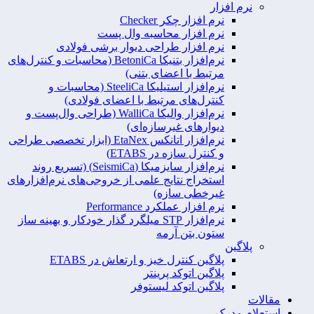
نرم افزار
نرم افزار چکر Checker
نرم افزار محاسبه وال پست
نرم افزار طراحی دیوار برشی فولادی
نرم‌افزار بتنیکا BetoniCa (محاسبات و کنترل‌های
مرتبط با اعضای بتنی)
نرم‌افزار استیلیکا SteeliCa (محاسبات و
کنترل‌های مرتبط با اعضای فولادی)
نرم‌افزار والیکا WalliCa (طراحی وال‌پست و
دیوارهای غیرسازه‌ای)
نرم‌افزار اتانکس EtaNex (ابزار تخصصی طراحی
و کنترل سازه در ETABS)
نرم‌افزار سایزمیکا (SeismiCa) (تسریع روند
استخراج نتایج علمی از خروجی‌های نرم‌افزارهای
غیرخطی سازه)
نرم افزار عملکرد Performance
نرم‌افزار STP میلگرد گذار خودکار و بهینه ساز
ستون بتن آرمه
پلاگین
پلاگین کنترل خیز و ارتعاش در ETABS
پلاگین اتوکد پرینتر
پلاگین اتوکد لیستوفر
مقالات
استعلام مدرک