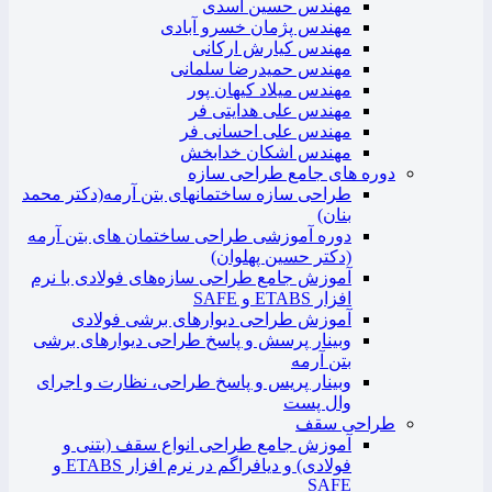
مهندس حسین اسدی
مهندس پژمان خسرو آبادی
مهندس کیارش ارکانی
مهندس حمیدرضا سلمانی
مهندس میلاد کیهان پور
مهندس علی هدایتی فر
مهندس علی احسانی فر
مهندس اشکان خدابخش
دوره های جامع طراحی سازه
طراحی سازه ساختمانهای بتن آرمه(دکتر محمد
بنان)
دوره آموزشی طراحی ساختمان های بتن آرمه
(دکتر حسین پهلوان)
آموزش جامع طراحی سازه‌های فولادی با نرم
افزار ETABS و SAFE
آموزش طراحی دیوارهای برشی فولادی
وبینار پرسش و پاسخ طراحی دیوارهای برشی
بتن آرمه
وبینار پریس و پاسخ طراحی، نظارت و اجرای
وال پست
طراحی سقف
آموزش جامع طراحی انواع سقف (بتنی و
فولادی) و دیافراگم در نرم افزار ETABS و
SAFE