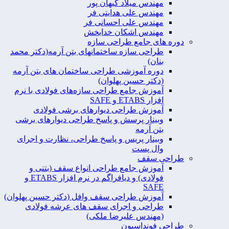
مهندس میلاد کیهان پور
مهندس علی هدایتی فر
مهندس علی احسانی فر
مهندس اشکان خدابخش
دوره های جامع طراحی سازه
طراحی سازه ساختمانهای بتن آرمه(دکتر محمد
بنان)
دوره آموزشی طراحی ساختمان های بتن آرمه
(دکتر حسین پهلوان)
آموزش جامع طراحی سازه‌های فولادی با نرم
افزار ETABS و SAFE
آموزش طراحی دیوارهای برشی فولادی
وبینار پرسش و پاسخ طراحی دیوارهای برشی
بتن آرمه
وبینار پریس و پاسخ طراحی، نظارت و اجرای
وال پست
طراحی سقف
آموزش جامع طراحی انواع سقف (بتنی و
فولادی) و دیافراگم در نرم افزار ETABS و
SAFE
آموزش طراحی سقف وافل (دکتر حسین پهلوان)
طراحی و اجرای سقف های عرشه فولادی
(مهندس علیرضا ملکی)
طراحی فونداسیون