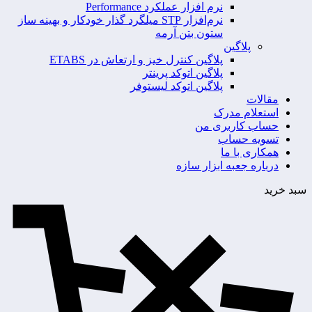
نرم افزار عملکرد Performance
نرم‌افزار STP میلگرد گذار خودکار و بهینه ساز
ستون بتن آرمه
پلاگین
پلاگین کنترل خیز و ارتعاش در ETABS
پلاگین اتوکد پرینتر
پلاگین اتوکد لیستوفر
مقالات
استعلام مدرک
حساب کاربری من
تسویه حساب
همکاری با ما
درباره جعبه ابزار سازه
سبد خرید