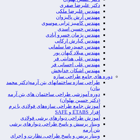
دکتر علیرضا صفری
مهندس علیرضا ملکی
مهندس آرش پالیزوان
مهندس کامبیز ترابی موسوی
مهندس حسین اسدی
مهندس پژمان خسرو آبادی
مهندس کیارش ارکانی
مهندس حمیدرضا سلمانی
مهندس میلاد کیهان پور
مهندس علی هدایتی فر
مهندس علی احسانی فر
مهندس اشکان خدابخش
دوره های جامع طراحی سازه
طراحی سازه ساختمانهای بتن آرمه(دکتر محمد
بنان)
دوره آموزشی طراحی ساختمان های بتن آرمه
(دکتر حسین پهلوان)
آموزش جامع طراحی سازه‌های فولادی با نرم
افزار ETABS و SAFE
آموزش طراحی دیوارهای برشی فولادی
وبینار پرسش و پاسخ طراحی دیوارهای برشی
بتن آرمه
وبینار پریس و پاسخ طراحی، نظارت و اجرای