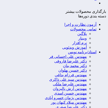
بارگذاری محصولات بیشتر
دسته‌ بندی دوره‌ها
آزمون نظارت و اجرا
تمامی محصولات
پلاگین
وبینار
نرم افزار
آموزش ویدئویی
استاد/برنامه نویس
مهندس علی احسانی فر
دکتر علیرضا فاروقی
دکتر محمد بنان
دکتر حسین پهلوان
مهندس فرزام بداغی
مهندس سید علی ذاکری
مهندس علیرضا ملکی
مهندس آرش پالیزوان
مهندس حسین اسدی
مهندس پژمان خسرو آبادی
مهندس میلاد کیهان پور
دکتر علیرضا صفری