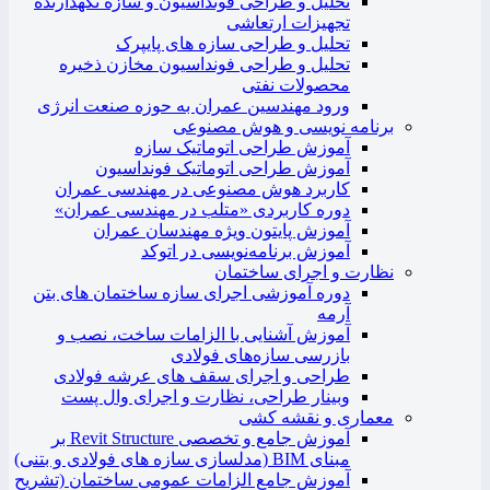
تحلیل و طراحی فونداسیون و سازه نگهدارنده
تجهیزات ارتعاشی
تحلیل و طراحی سازه های پایپرک
تحلیل و طراحی فونداسیون مخازن ذخیره
محصولات نفتی
ورود مهندسین عمران به حوزه صنعت انرژی
برنامه نویسی و هوش مصنوعی
آموزش طراحی اتوماتیک سازه
آموزش طراحی اتوماتیک فونداسیون
کاربرد هوش مصنوعی در مهندسی عمران
دوره کاربردی «متلب در مهندسی عمران»
آموزش پایتون ویژه مهندسان عمران
آموزش برنامه‌نویسی در اتوکد
نظارت و اجرای ساختمان
دوره آموزشی اجرای سازه ساختمان های بتن
آرمه
آموزش آشنایی با الزامات ساخت، نصب و
بازرسی سازه‌های فولادی
طراحی و اجرای سقف های عرشه فولادی
وبینار طراحی، نظارت و اجرای وال پست
معماری و نقشه کشی
آموزش جامع و تخصصی Revit Structure بر
مبنای BIM (مدلسازی سازه های فولادی و بتنی)
آموزش جامع الزامات عمومی ساختمان (تشریح