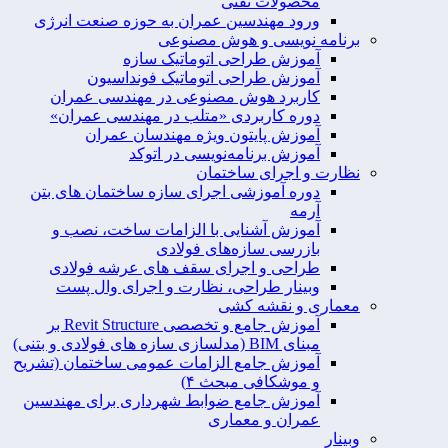
محصولات نفتی
ورود مهندسین عمران به حوزه صنعت انرژی
برنامه نویسی و هوش مصنوعی
آموزش طراحی اتوماتیک سازه
آموزش طراحی اتوماتیک فونداسیون
کاربرد هوش مصنوعی در مهندسی عمران
دوره کاربردی «متلب در مهندسی عمران»
آموزش پایتون ویژه مهندسان عمران
آموزش برنامه‌نویسی در اتوکد
نظارت و اجرای ساختمان
دوره آموزشی اجرای سازه ساختمان های بتن
آرمه
آموزش آشنایی با الزامات ساخت، نصب و
بازرسی سازه‌های فولادی
طراحی و اجرای سقف های عرشه فولادی
وبینار طراحی، نظارت و اجرای وال پست
معماری و نقشه کشی
آموزش جامع و تخصصی Revit Structure بر
مبنای BIM (مدلسازی سازه های فولادی و بتنی)
آموزش جامع الزامات عمومی ساختمان (تشریح
و موشکافی مبحث ۴)
آموزش جامع ضوابط شهرداری برای مهندسین
عمران و معماری
وبینار